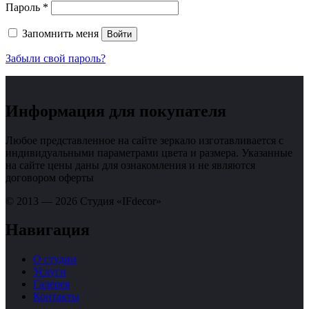
Обязательно
Пароль
*
Запомнить меня
Войти
Забыли свой пароль?
Информация для покупателя
Любое представленное на сайте зеркало изготавливается с
индивидуальными параметрами цвета и размера. Указанные
на сайте цены даны для ознакомления и не являются
договором оферты
© 2013 — 2026 Студия «IFdecor»
Навигация
О студии
Услуги
Галерея
Контакты