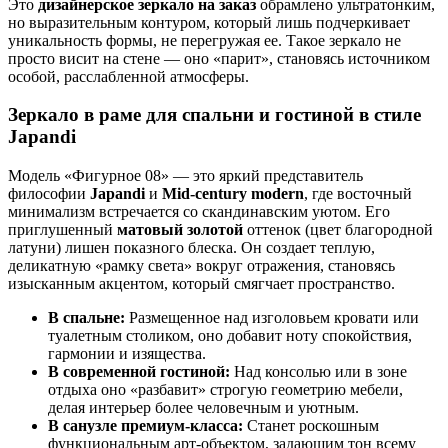
Это
дизайнерское зеркало на заказ
обрамлено ультратонким,
но выразительным контуром, который лишь подчеркивает
уникальность формы, не перегружая ее. Такое зеркало не
просто висит на стене — оно «парит», становясь источником
особой, расслабленной атмосферы.
Зеркало в раме для спальни и гостиной в стиле
Japandi
Модель «Фигурное 08» — это яркий представитель
философии
Japandi
и
Mid-century modern
, где восточный
минимализм встречается со скандинавским уютом. Его
приглушенный
матовый золотой
оттенок (цвет благородной
латуни) лишен показного блеска. Он создает теплую,
деликатную «рамку света» вокруг отражения, становясь
изысканным акцентом, который смягчает пространство.
В спальне:
Размещенное над изголовьем кровати или
туалетным столиком, оно добавит ноту спокойствия,
гармонии и изящества.
В современной гостиной:
Над консолью или в зоне
отдыха оно «разбавит» строгую геометрию мебели,
делая интерьер более человечным и уютным.
В санузле премиум-класса:
Станет роскошным
функциональным арт-объектом, задающим тон всему