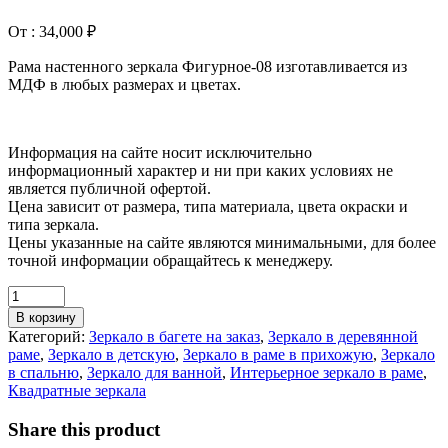
От :
34,000
₽
Рама настенного зеркала Фигурное-08 изготавливается из
МДФ в любых размерах и цветах.
Информация на сайте носит исключительно
информационный характер и ни при каких условиях не
является публичной офертой.
Цена зависит от размера, типа материала, цвета окраски и
типа зеркала.
Цены указанные на сайте являются минимальными, для более
точной информации обращайтесь к менеджеру.
Настенное
зеркало
В корзину
Фигурное
Категорий:
Зеркало в багете на заказ
,
Зеркало в деревянной
08
раме
,
Зеркало в детскую
,
Зеркало в раме в прихожую
,
Зеркало
количество
в спальню
,
Зеркало для ванной
,
Интерьерное зеркало в раме
,
Квадратные зеркала
Share this product