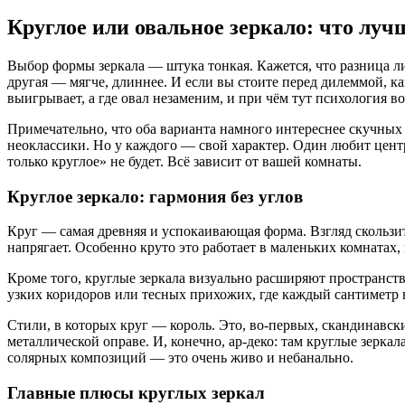
Круглое или овальное зеркало: что луч
Выбор формы зеркала — штука тонкая. Кажется, что разница лиш
другая — мягче, длиннее. И если вы стоите перед дилеммой, ка
выигрывает, а где овал незаменим, и при чём тут психология в
Примечательно, что оба варианта намного интереснее скучных
неоклассики. Но у каждого — свой характер. Один любит цент
только круглое» не будет. Всё зависит от вашей комнаты.
Круглое зеркало: гармония без углов
Круг — самая древняя и успокаивающая форма. Взгляд скользит 
напрягает. Особенно круто это работает в маленьких комнатах
Кроме того, круглые зеркала визуально расширяют пространств
узких коридоров или тесных прихожих, где каждый сантиметр н
Стили, в которых круг — король. Это, во-первых, скандинавск
металлической оправе. И, конечно, ар-деко: там круглые зеркал
солярных композиций — это очень живо и небанально.
Главные плюсы круглых зеркал