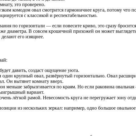
нату, это проверено.
зким комодом овал смотрится гармоничнее круга, потому что п
оциируется с классикой и респектабельностью.
ания по горизонтали — если повесите криво, это сразу бросится 
о же диаметра. В совсем крошечной прихожей он может выглядет
, делают его изящнее.
чай:
будет давить, создаст ощущение уюта.
и один крупный овал, развёрнутый горизонтально. Овал расшири
л. Он вытянет комнату вверх.
 он меньше забрызгивается по краям. Но если раковина овальная
выигрышный вариант.
очень лёгкой рамой. Невесомость круга не перегружает зону отд
позиции из нескольких зеркал: например, одно большое овальное