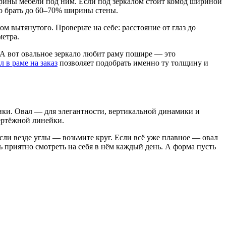
ирины мебели под ним. Если под зеркалом стоит комод шириной
ло брать до 60–70% ширины стены.
 вытянутого. Проверьте на себе: расстояние от глаз до
метра.
. А вот овальное зеркало любит раму пошире — это
 в раме на заказ
позволяет подобрать именно ту толщину и
тики. Овал — для элегантности, вертикальной динамики и
чертёжной линейки.
сли везде углы — возьмите круг. Если всё уже плавное — овал
ь приятно смотреть на себя в нём каждый день. А форма пусть