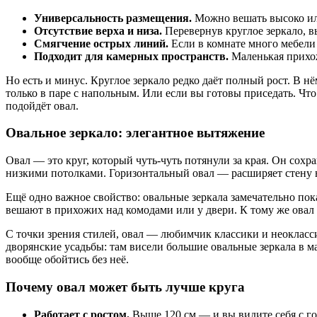
Универсальность размещения.
Можно вешать высоко или
Отсутствие верха и низа.
Перевернув круглое зеркало, в
Смягчение острых линий.
Если в комнате много мебели 
Подходит для камерных пространств.
Маленькая прихож
Но есть и минус. Круглое зеркало редко даёт полный рост. В н
только в паре с напольным. Или если вы готовы приседать. Ч
подойдёт овал.
Овальное зеркало: элегантное вытяжение
Овал — это круг, который чуть-чуть потянули за края. Он сохр
низкими потолками. Горизонтальный овал — расширяет стену в
Ещё одно важное свойство: овальные зеркала замечательно пок
вешают в прихожих над комодами или у двери. К тому же овал не
С точки зрения стилей, овал — любимчик классики и неокласс
дворянские усадьбы: там висели большие овальные зеркала в м
вообще обойтись без неё.
Почему овал может быть лучше круга
Работает с ростом.
Выше 120 см — и вы видите себя с гол