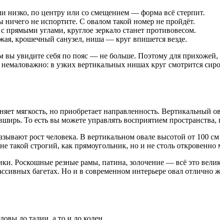
 низко, по центру или со смещением — форма всё стерпит.
ы ничего не испортите. С овалом такой номер не пройдёт.
с прямыми углами, круглое зеркало станет противовесом.
ая, крошечный санузел, ниша — круг впишется везде.
ём вы увидите себя по пояс — не больше. Поэтому для прихожей,
то немаловажно: в узких вертикальных нишах круг смотрится си
аняет мягкость, но приобретает направленность. Вертикальный о
ширь. То есть вы можете управлять восприятием пространства, 
азывают рост человека. В вертикальном овале высотой от 100 см 
 такой строгий, как прямоугольник, но и не столь откровенно мя
ики. Роскошные резные рамы, патина, золочение — всё это вели
ассивных багетах. Но и в современном интерьере овал отлично 
овы до талии, а то и до колен.