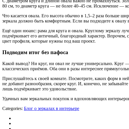
С диаметром круга и длиной овала важно не промахнуться. Зо
80 см, то диаметр круга — не более 40–45 см. Исключение — ко
Что касается овала. Его высота обычно в 1,5–2 раза больше ши
зеркала должно быть комфортным. Если вы подходите к овалу в
Ещё один нюанс: рама для круга и овала. Круглому зеркалу луч
подчёркивает его античный, благородный характер. Впрочем,
цвет профиля, которые нужны под ваш проект.
Подводим итог без пафоса
Какой вывод? Ни круг, ни овал не лучше универсально. Круг 
классических приёмов. Оба они в разы интереснее прямоугольн
Прислушайтесь к своей комнате. Посмотрите, каких форм в ней
не добавит разнообразия, скорее круг. И, конечно, не забывай
лишь подчёркивает это удовольствие.
Удачных вам зеркальных покупок и вдохновляющих интерьеро
Categories:
Блог о зеркалах в интерьере