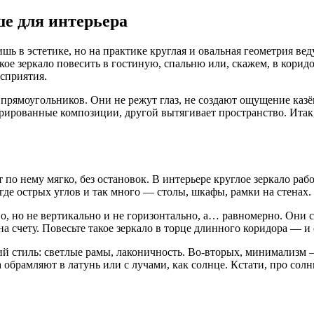
ше для интерьера
ь в эстетике, но на практике круглая и овальная геометрия вед
кое зеркало повесить в гостиную, спальню или, скажем, в коридо
осприятия.
 прямоугольников. Они не режут глаз, не создают ощущение ка
рированные композиции, другой вытягивает пространство. Итак, 
по нему мягко, без остановок. В интерьере круглое зеркало рабо
, где острых углов и так много — столы, шкафы, рамки на стенах
о, но не вертикально и не горизонтально, а… равномерно. Они с
а счету. Повесьте такое зеркало в торце длинного коридора — и
ий стиль: светлые рамы, лаконичность. Во-вторых, минимализм 
а обрамляют в латунь или с лучами, как солнце. Кстати, про сол