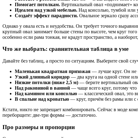
Помогает потолкам.
Вертикальный овал «поднимает» ком
Идеален над узкой мебелью.
Над консолью, тумбой или у
Создаёт эффект парадности.
Овальное зеркало сразу асс
Однако у овала есть и неудобства. Он требует точного выравнив
крупный овал занимает больше стены по высоте, чем круг тог
особенно если рама тонкая, не крадут пространство, а наоборот
Что же выбрать: сравнительная таблица в уме
Давайте без таблиц, а просто по ситуациям. Выберите свой слу
Маленькая квадратная прихожая
— лучше круг. Он не 
Узкий длинный коридор
— два круга на одной стене ил
Низкие потолки (ниже 2,5 м)
— берите вертикальный ова
Над раковиной в ванной
— чаще всего круг, потому что
Над камином или консолью
— классический овал, это 
В спальне над кроватью
— круг, причём без рамы или с 
Кстати, никто не запрещает комбинировать. Сейчас в моде ком
переборщите: две-три формы — достаточно.
Про размеры и пропорции