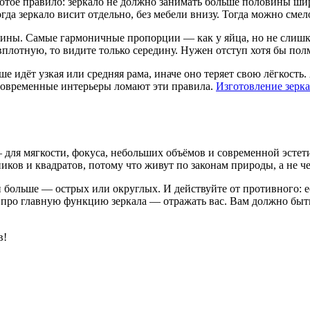
лотое правило: зеркало не должно занимать больше половины ш
гда зеркало висит отдельно, без мебели внизу. Тогда можно сме
рины. Самые гармоничные пропорции — как у яйца, но не слишком
плотную, то видите только середину. Нужен отступ хотя бы пол
ше идёт узкая или средняя рама, иначе оно теряет свою лёгкость
 современные интерьеры ломают эти правила.
Изготовление зеркал
— для мягкости, фокуса, небольших объёмов и современной эсте
иков и квадратов, потому что живут по законам природы, а не 
 больше — острых или округлых. И действуйте от противного: е
те про главную функцию зеркала — отражать вас. Вам должно быт
в!