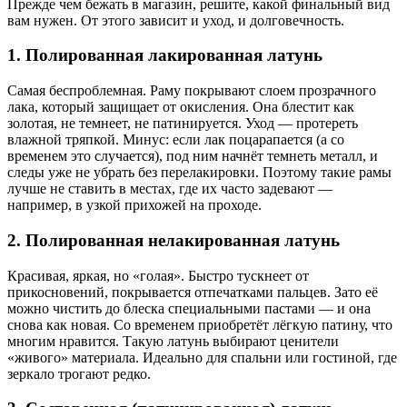
Прежде чем бежать в магазин, решите, какой финальный вид
вам нужен. От этого зависит и уход, и долговечность.
1. Полированная лакированная латунь
Самая беспроблемная. Раму покрывают слоем прозрачного
лака, который защищает от окисления. Она блестит как
золотая, не темнеет, не патинируется. Уход — протереть
влажной тряпкой. Минус: если лак поцарапается (а со
временем это случается), под ним начнёт темнеть металл, и
следы уже не убрать без перелакировки. Поэтому такие рамы
лучше не ставить в местах, где их часто задевают —
например, в узкой прихожей на проходе.
2. Полированная нелакированная латунь
Красивая, яркая, но «голая». Быстро тускнеет от
прикосновений, покрывается отпечатками пальцев. Зато её
можно чистить до блеска специальными пастами — и она
снова как новая. Со временем приобретёт лёгкую патину, что
многим нравится. Такую латунь выбирают ценители
«живого» материала. Идеально для спальни или гостиной, где
зеркало трогают редко.