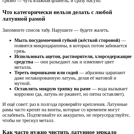
грязно — чуть влажная фланель, и сразу насухо.
Что категорически нельзя делать с любой
латунной рамой
Запомните список табу. Нарушите — будете жалеть.
Мыть посудомоечной губкой (жёсткой стороной)
—
появятся микроцарапины, в которых потом забивается
грязь.
Использовать ацетон, растворители, хлорсодержащие
средства
— они разъедают лак и изменяют цвет
металла.
Тереть порошками или содой
— абразивы царапают
даже нелакированную латунь, делая её матовой и
мутной.
Оставлять мокрую тряпку на раме
— вода вызывает
коррозию (да, латунь не ржавеет, но пятна оставляет).
И ещё совет: раз в полгода проверяйте крепления. Латунные
рамы часто крепят на винты, которые со временем могут
ослабевать. Подтягивайте их аккуратно, не переусердствуйте,
чтобы не треснул металл.
Как часто нужно чистить латунное зеркало