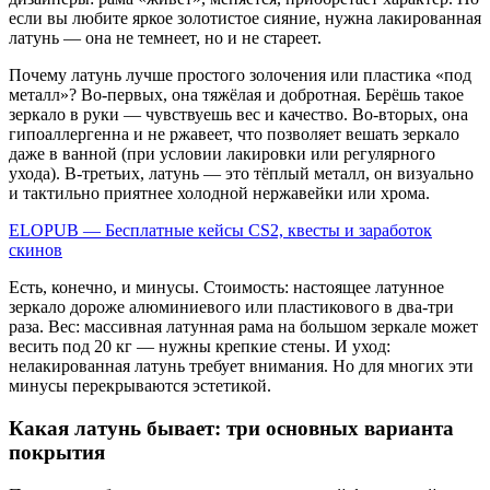
если вы любите яркое золотистое сияние, нужна лакированная
латунь — она не темнеет, но и не стареет.
Почему латунь лучше простого золочения или пластика «под
металл»? Во-первых, она тяжёлая и добротная. Берёшь такое
зеркало в руки — чувствуешь вес и качество. Во-вторых, она
гипоаллергенна и не ржавеет, что позволяет вешать зеркало
даже в ванной (при условии лакировки или регулярного
ухода). В-третьих, латунь — это тёплый металл, он визуально
и тактильно приятнее холодной нержавейки или хрома.
ELOPUB — Бесплатные кейсы CS2, квесты и заработок
скинов
Есть, конечно, и минусы. Стоимость: настоящее латунное
зеркало дороже алюминиевого или пластикового в два-три
раза. Вес: массивная латунная рама на большом зеркале может
весить под 20 кг — нужны крепкие стены. И уход:
нелакированная латунь требует внимания. Но для многих эти
минусы перекрываются эстетикой.
Какая латунь бывает: три основных варианта
покрытия