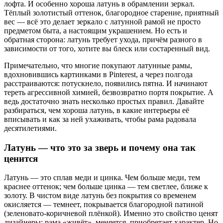
лофта. И особенно хороша латунь в обрамлении зеркал.
Тёплый золотистый оттенок, благородное старение, приятный
вес — всё это делает зеркало с латунной рамой не просто
предметом быта, а настоящим украшением. Но есть и
обратная сторона: латунь требует ухода, причём разного в
зависимости от того, хотите вы блеск или состаренный вид.
Примечательно, что многие покупают латунные рамы,
вдохновившись картинками в Pinterest, а через полгода
расстраиваются: потускнело, появились пятна. И начинают
тереть агрессивной химией, безвозвратно портя покрытие. А
ведь достаточно знать несколько простых правил. Давайте
разбираться, чем хороша латунь, в какие интерьеры её
вписывать и как за ней ухаживать, чтобы рама радовала
десятилетиями.
Латунь — что это за зверь и почему она так
ценится
Латунь — это сплав меди и цинка. Чем больше меди, тем
краснее оттенок; чем больше цинка — тем светлее, ближе к
золоту. В чистом виде латунь без покрытия со временем
окисляется — темнеет, покрывается благородной патиной
(зеленовато-коричневой плёнкой). Именно это свойство ценят
дизайнеры: рама «живёт», меняется, приобретает характер. Но