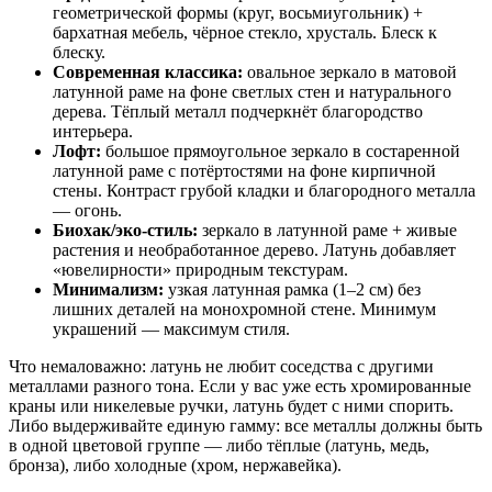
геометрической формы (круг, восьмиугольник) +
бархатная мебель, чёрное стекло, хрусталь. Блеск к
блеску.
Современная классика:
овальное зеркало в матовой
латунной раме на фоне светлых стен и натурального
дерева. Тёплый металл подчеркнёт благородство
интерьера.
Лофт:
большое прямоугольное зеркало в состаренной
латунной раме с потёртостями на фоне кирпичной
стены. Контраст грубой кладки и благородного металла
— огонь.
Биохак/эко-стиль:
зеркало в латунной раме + живые
растения и необработанное дерево. Латунь добавляет
«ювелирности» природным текстурам.
Минимализм:
узкая латунная рамка (1–2 см) без
лишних деталей на монохромной стене. Минимум
украшений — максимум стиля.
Что немаловажно: латунь не любит соседства с другими
металлами разного тона. Если у вас уже есть хромированные
краны или никелевые ручки, латунь будет с ними спорить.
Либо выдерживайте единую гамму: все металлы должны быть
в одной цветовой группе — либо тёплые (латунь, медь,
бронза), либо холодные (хром, нержавейка).