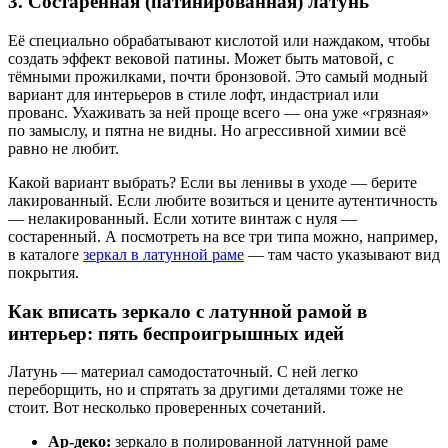
3. Состаренная (патинированная) латунь
Её специально обрабатывают кислотой или наждаком, чтобы
создать эффект вековой патины. Может быть матовой, с
тёмными прожилками, почти бронзовой. Это самый модный
вариант для интерьеров в стиле лофт, индастриал или
прованс. Ухаживать за ней проще всего — она уже «грязная»
по замыслу, и пятна не видны. Но агрессивной химии всё
равно не любит.
Какой вариант выбрать? Если вы ленивы в уходе — берите
лакированный. Если любите возиться и цените аутентичность
— нелакированный. Если хотите винтаж с нуля —
состаренный. А посмотреть на все три типа можно, например,
в каталоге
зеркал в латунной раме
— там часто указывают вид
покрытия.
Как вписать зеркало с латунной рамой в
интерьер: пять беспроигрышных идей
Латунь — материал самодостаточный. С ней легко
переборщить, но и спрятать за другими деталями тоже не
стоит. Вот несколько проверенных сочетаний.
Ар-деко:
зеркало в полированной латунной раме