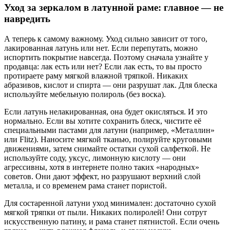
Уход за зеркалом в латунной раме: главное — не
навредить
А теперь к самому важному. Уход сильно зависит от того,
лакированная латунь или нет. Если перепутать, можно
испортить покрытие навсегда. Поэтому сначала узнайте у
продавца: лак есть или нет? Если лак есть, то вы просто
протираете раму мягкой влажной тряпкой. Никаких
абразивов, кислот и спирта — они разрушат лак. Для блеска
используйте мебельную полироль (без воска).
Если латунь нелакированная, она будет окисляться. И это
нормально. Если вы хотите сохранить блеск, чистите её
специальными пастами для латуни (например, «Металлин»
или Flitz). Наносите мягкой тканью, полируйте круговыми
движениями, затем снимайте остатки сухой салфеткой. Не
используйте соду, уксус, лимонную кислоту — они
агрессивны, хотя в интернете полно таких «народных»
советов. Они дают эффект, но разрушают верхний слой
металла, и со временем рама станет пористой.
Для состаренной латуни уход минимален: достаточно сухой
мягкой тряпки от пыли. Никаких полиролей! Они сотрут
искусственную патину, и рама станет пятнистой. Если очень