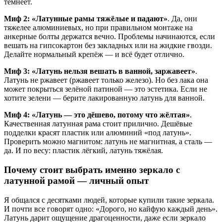
темнеет.
Миф 2: «Латунные рамы тяжёлые и падают»
. Да, они
тяжелее алюминиевых, но при правильном монтаже на
анкерные болты держатся вечно. Проблемы начинаются, если
вешать на гипсокартон без закладных или на жидкие гвозди.
Делайте нормальный крепёж — и всё будет отлично.
Миф 3: «Латунь нельзя вешать в ванной, заржавеет»
.
Латунь не ржавеет (ржавеет только железо). Но без лака она
может покрыться зелёной патиной — это эстетика. Если не
хотите зелени — берите лакированную латунь для ванной.
Миф 4: «Латунь — это дёшево, потому что жёлтая»
.
Качественная латунная рама стоит прилично. Дешёвые
подделки красят пластик или алюминий «под латунь».
Проверить можно магнитом: латунь не магнитная, а сталь —
да. И по весу: пластик лёгкий, латунь тяжёлая.
Почему стоит выбрать именно зеркало с
латунной рамой — личный опыт
Я общался с десятками людей, которые купили такие зеркала.
И почти все говорят одно: «Дорого, но кайфую каждый день».
Латунь дарит ощущение драгоценности, даже если зеркало