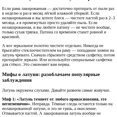
Если рама лакированная — достаточно протирать от пыли раз
в неделю и раз в месяц лёгкой влажной уборкой. Если
нелакированная и вы хотите блеск — чистите пастой раз в 2–3
месяца, а в промежутках просто удаляйте пыль. Если
нелакированная, и вы любите патину — не чистите вообще,
только сухая тряпка. Патина со временем станет ровной и
красивой.
А вот зеркальное полотно чистите отдельно. Никогда не
брызгайте стеклоочистителем на раму — попадание химии на
латунь чревато. Сначала сбрызните средством салфетку, потом
протирайте зеркало. Или используйте специальные салфетки
для стёкол. Это сэкономит вам нервы.
Мифы о латуни: разоблачаем популярные
заблуждения
Латунь окружена слухами. Давайте развеем самые живучие.
Миф 1: «Латунь темнеет от любого прикосновения, это
негигиенично»
. Неправда. Тёмные следы остаются только на
нелакированной латуни, и это не грязь, а окисление.
Отмывается пастой. А лакированная латунь вообще не