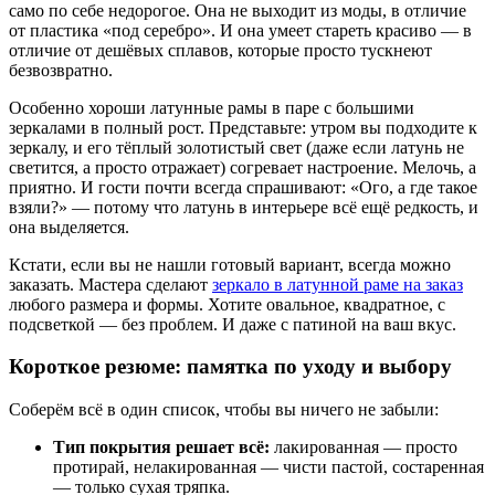
само по себе недорогое. Она не выходит из моды, в отличие
от пластика «под серебро». И она умеет стареть красиво — в
отличие от дешёвых сплавов, которые просто тускнеют
безвозвратно.
Особенно хороши латунные рамы в паре с большими
зеркалами в полный рост. Представьте: утром вы подходите к
зеркалу, и его тёплый золотистый свет (даже если латунь не
светится, а просто отражает) согревает настроение. Мелочь, а
приятно. И гости почти всегда спрашивают: «Ого, а где такое
взяли?» — потому что латунь в интерьере всё ещё редкость, и
она выделяется.
Кстати, если вы не нашли готовый вариант, всегда можно
заказать. Мастера сделают
зеркало в латунной раме на заказ
любого размера и формы. Хотите овальное, квадратное, с
подсветкой — без проблем. И даже с патиной на ваш вкус.
Короткое резюме: памятка по уходу и выбору
Соберём всё в один список, чтобы вы ничего не забыли:
Тип покрытия решает всё:
лакированная — просто
протирай, нелакированная — чисти пастой, состаренная
— только сухая тряпка.